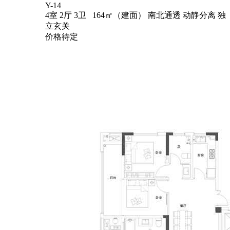
Y-14
4室 2厅 3卫 164㎡（建面）
南北通透
动静分离
独
立玄关
价格待定