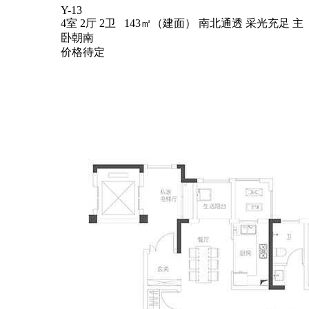
Y-13
4室 2厅 2卫 143㎡（建面）
南北通透
采光充足
主
卧朝南
价格待定