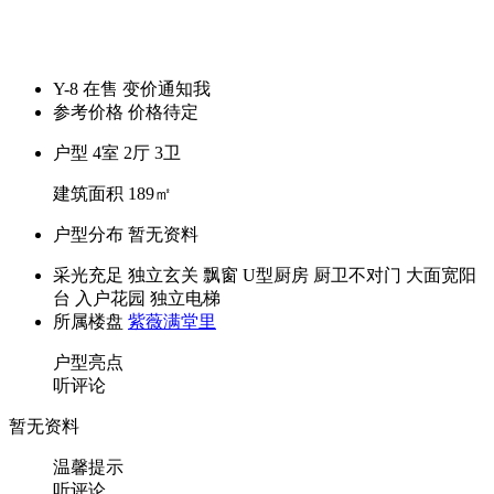
Y-8
在售
变价通知我
参考价格
价格待定
户型
4室 2厅 3卫
建筑面积
189㎡
户型分布
暂无资料
采光充足
独立玄关
飘窗
U型厨房
厨卫不对门
大面宽阳
台
入户花园
独立电梯
所属楼盘
紫薇满堂里
户型亮点
听评论
暂无资料
温馨提示
听评论