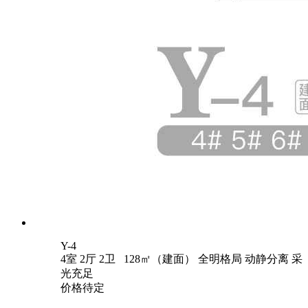
Y-4
4室 2厅 2卫 128㎡（建面）
全明格局
动静分离
采
光充足
价格待定