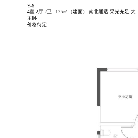
Y-6
4室 2厅 2卫 175㎡（建面）
南北通透
采光充足
大
主卧
价格待定